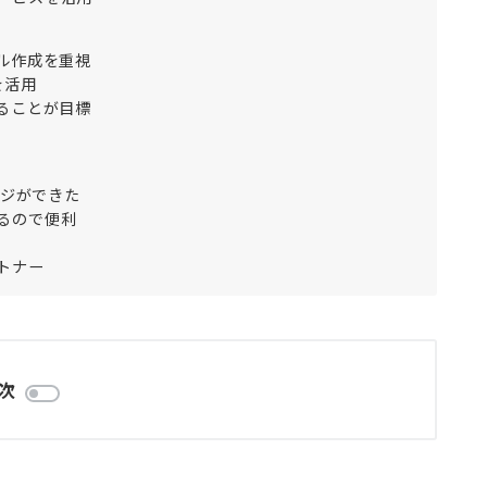
ール作成を重視
を活用
することが目標
ージができた
きるので便利
ートナー
次